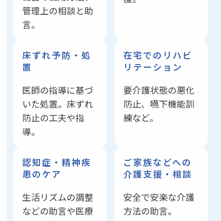
管理上の相談と助
言。
床ずれ予防・処
在宅での
リハビ
置
リテーション
医師の指導に基づ
要介護状態の悪化
いた処置。床ずれ
防止、嚥下機能訓
防止の工夫や指
練など。
導。
認知症・精神疾
ご家族などへの
患のケア
介護支援・相談
生活リズムの調整
安全で安楽な介護
などの助言や医療
方法の助言。