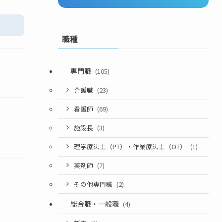
職種
専門職
(105)
介護職
(23)
看護師
(69)
施設長
(3)
理学療法士（PT）・作業療法士（OT）
(1)
薬剤師
(7)
その他専門職
(2)
総合職・一般職
(4)